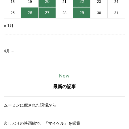
20
22
18
19
21
23
24
26
27
29
25
28
30
31
« 1月
4月 »
New
最新の記事
ムーミンに癒された現場から
久しぶりの映画館で、『マイケル』を鑑賞