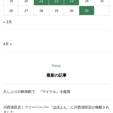
21
22
23
19
20
24
25
31
26
27
28
29
30
« 2月
4月 »
New
最新の記事
久しぶりの映画館で、『マイケル』を鑑賞
川西池田店｜フリーペーパー「ほぼよん」に川西池田店が掲載され
ました